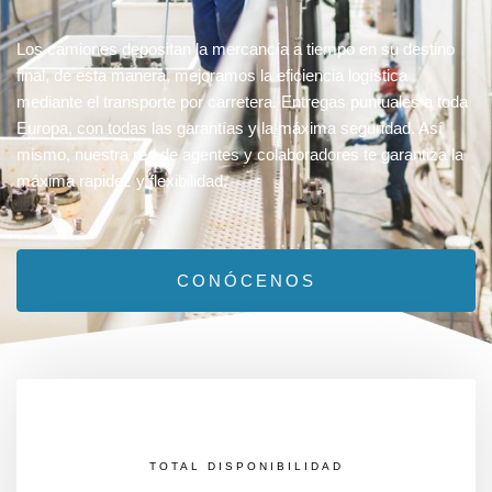
Los camiones depositan la mercancía a tiempo en su destino
final, de esta manera, mejoramos la eficiencia logística
mediante el transporte por carretera. Entregas puntuales a toda
Europa, con todas las garantías y la máxima seguridad. Así
mismo, nuestra red de agentes y colaboradores te garantiza la
máxima rapidez y flexibilidad.
CONÓCENOS
TOTAL DISPONIBILIDAD