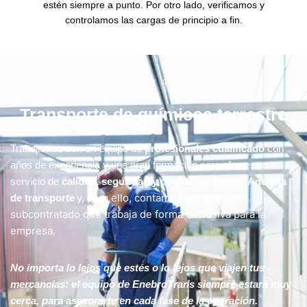
estén siempre a punto. Por otro lado, verificamos y
controlamos las cargas de principio a fin.
RÁPIDO Y EFICAZ
Transporte de químicos terrestre
Trabajamos con un equipo de
profesionales cualificado
con
años de experiencia y una gran formación para ofrecer un
servicio de
calidad, seguridad y confianza
. Somos
Agencia
y, para ello, contamos con personal
de transporte
subcontratado que trabaja de forma exclusiva para la
empresa.
No importa lo lejos que estés o lo lejos que viajen tus
mercancías: el equipo de EnebroTrans siempre estará muy
cerca, para asesorarte en cada fase de la operación.